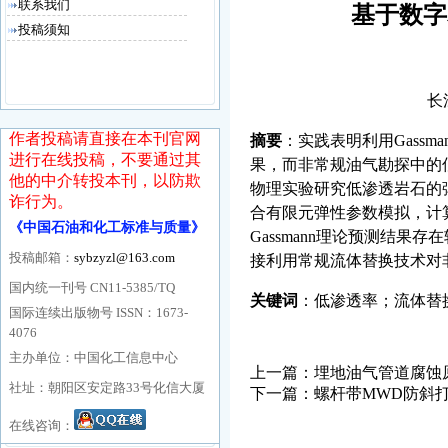
联系我们
基于数字
投稿须知
长
作者投稿请直接在本刊官网
摘要
：实践表明利用
Gassma
进行在线投稿，不要通过其
果，而非常规油气勘探中的
他的中介转投本刊，以防欺
物理实验研究低渗透岩石的
诈行为。
合有限元弹性参数模拟，计
《中国石油和化工标准与质量》
Gassmann
理论预测结果存在
投稿邮箱：
sybzyzl@163.com
接利用常规流体替换技术对
国内统一刊号 CN11-5385/TQ
关键词
：低渗透率；流体替
国际连续出版物号 ISSN：1673-
4076
主办单位：中国化工信息中心
上一篇：
埋地油气管道腐蚀
社址：朝阳区安定路33号化信大厦
下一篇：
螺杆带MWD防斜
在线咨询：