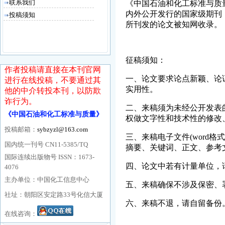
联系我们
《
中国石油和化工标准与质
内外公开发行的国家级期刊，国内刊
投稿须知
所刊发的论文被知网收录。
征稿须知：
作者投稿请直接在本刊官网
一、论文要求论点新颖、论
进行在线投稿，不要通过其
实用性。
他的中介转投本刊，以防欺
诈行为。
二、来稿须为未经公开发表
《中国石油和化工标准与质量》
权做文字性和技术性的修改
投稿邮箱：
sybzyzl@163.com
三、来稿电子文件(word
国内统一刊号 CN11-5385/TQ
摘要、关键词、正文、参考文
国际连续出版物号 ISSN：1673-
四、论文中若有计量单位，
4076
主办单位：中国化工信息中心
五、来稿确保不涉及保密、
社址：朝阳区安定路33号化信大厦
六、来稿不退，请自留备份
在线咨询：